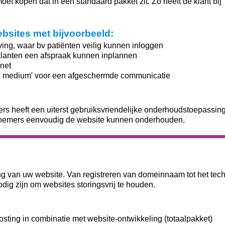
moet kopen dat in een standaard pakket zit. Zo heeft de klant bij 
bsites met bijvoorbeeld:
ng, waar bv patiënten veilig kunnen inloggen
lanten een afspraak kunnen inplannen
anet
al medium' voor een afgeschermde communicatie
rs heeft een uiterst gebruiksvriendelijke onderhoudstoepassin
nemers eenvoudig de website kunnen onderhouden.
ng van uw website. Van registreren van domeinnaam tot het tec
dig zijn om websites storingsvrij te houden.
sting in combinatie met website-ontwikkeling (totaalpakket)