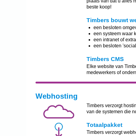
plaats van dat u alles 
beste koop!
Timbers bouwt we
een besloten omgevi
een systeem waar k
een intranet of extr
een besloten 'soci
Timbers CMS
Elke website van Timbe
medewerkers of onder
Webhosting
Timbers verzorgt hosti
van de systemen die no
Totaalpakket
Timbers verzorgt webho