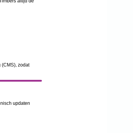
Timbers altijd de
g (CMS), zodat
hnisch updaten